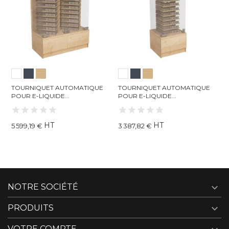
TOURNIQUET AUTOMATIQUE
TOURNIQUET AUTOMATIQUE
HA
POUR E-LIQUIDE...
POUR E-LIQUIDE...
BO
HT
HT
5 599,19 €
3 387,82 €
70

NOTRE SOCIÉTÉ

PRODUITS
VOTRE COMPTE