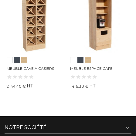
MEUBLE CAVE À CASIERS
MEUBLE ESPACE CAFÉ
M
HT
HT
2 144,40 €
1 416,30 €
1

NOTRE SOCIÉTÉ