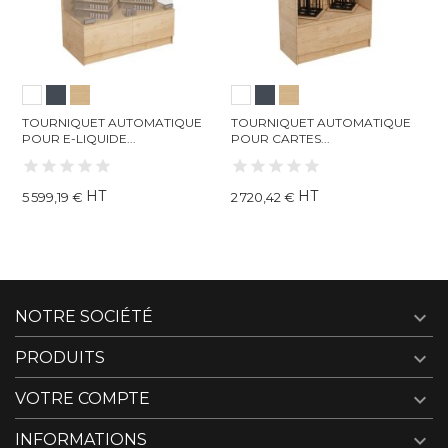
OURNIQUET AUTOMATIQUE
TOURNIQUET AUTOMATIQUE
HABIL
OUR E-LIQUIDE...
POUR CARTES...
BOISS
HT
HT
 599,19 €
2 720,42 €
709,7

NOTRE SOCIÉTÉ

PRODUITS

VOTRE COMPTE

INFORMATIONS