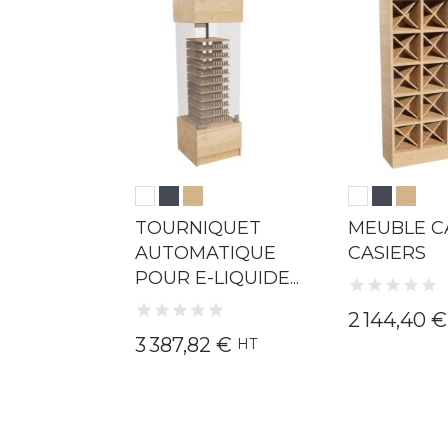
 ESPACE
TOURNIQUET
MEUBLE C
AUTOMATIQUE
CASIERS
POUR E-LIQUIDE...
 €
2 144,40 
HT
3 387,82 €
HT