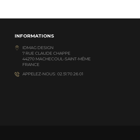
INFORMATIONS
IDMAG DESIGN
7 RUE CLAUDE CHAPPE
44270 MACHECOUL-SAINT-MÊME
FRANCE
APPELEZ-NOUS: 02.51.70.26.01