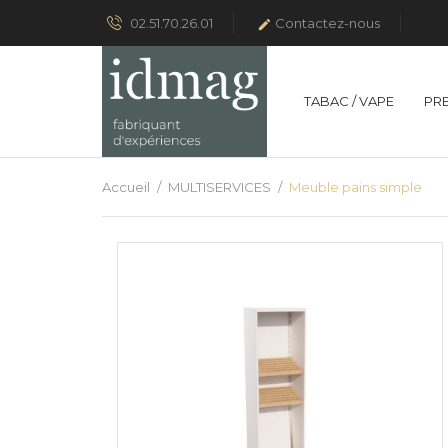
02.51.70.26.01
Contactez-nous

TABAC / VAPE
PR
Accueil
MULTISERVICES
Meuble pains simple