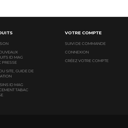
DUITS
VOTRE COMPTE
ISON
SUIVI DE COMMANDE
NOUVEAUX
CONNEXION
ITS ID MAG
CRÉEZ VOTRE COMPTE
C PRESSE
DU SITE, GUIDE DE
ATION
INS ID MAG
CEMENT TABAC
SE