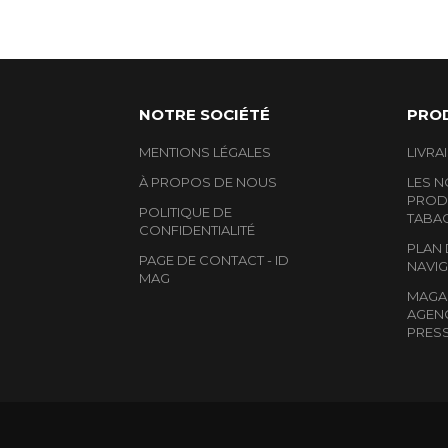
NOTRE SOCIÉTÉ
PRO
MENTIONS LÉGALES
LIVRA
À PROPOS DE NOUS
LES 
PRODU
POLITIQUE DE
TABA
CONFIDENTIALITÉ
PLAN 
PAGE DE CONTACT - ID
NAVIG
MAG
MAGAS
AGEN
PRES