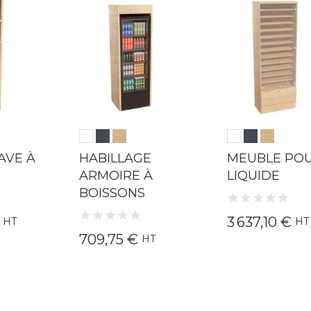
AVE À
HABILLAGE
MEUBLE POU
ARMOIRE À
LIQUIDE
BOISSONS
€
3 637,10 €
HT
HT
709,75 €
HT