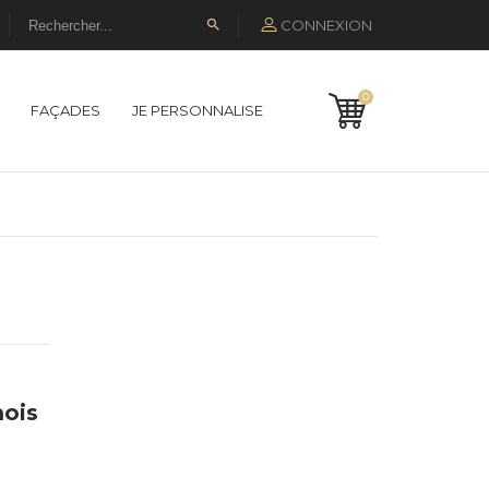
CONNEXION

0
FAÇADES
JE PERSONNALISE
mois