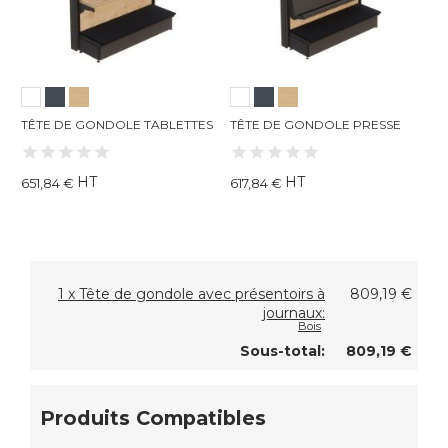
TÊTE DE GONDOLE TABLETTES
TÊTE DE GONDOLE PRESSE
T
B
HT
HT
651,84 €
617,84 €
8
1 x Tête de gondole avec présentoirs à
809,19 €
journaux:
Bois
Sous-total:
809,19 €
Produits Compatibles