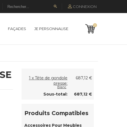
CONNEXION

0
FAÇADES
JE PERSONNALISE
SE
1 x Tête de gondole
687,12 €
presse:
Blanc
Sous-total:
687,12 €
Produits Compatibles
Accessoires Pour Meubles