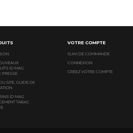
DUITS
VOTRE COMPTE
ISON
SUIVI DE COMMANDE
NOUVEAUX
CONNEXION
ITS ID MAG
CRÉEZ VOTRE COMPTE
C PRESSE
DU SITE, GUIDE DE
ATION
INS ID MAG
CEMENT TABAC
SE