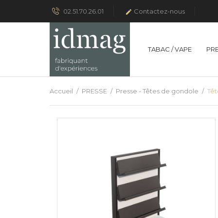
02.51.70.26.01
Contactez-nous

TABAC / VAPE
PR
Accueil
PRESSE
Presse - Têtes de gondole
Têt