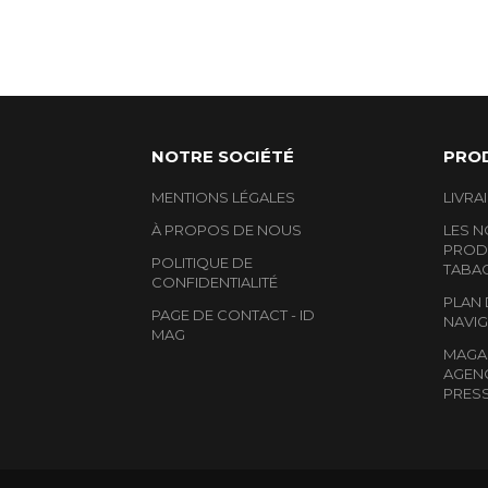
NOTRE SOCIÉTÉ
PRO
MENTIONS LÉGALES
LIVRA
À PROPOS DE NOUS
LES 
PRODU
POLITIQUE DE
TABA
CONFIDENTIALITÉ
PLAN 
PAGE DE CONTACT - ID
NAVIG
MAG
MAGAS
AGEN
PRES