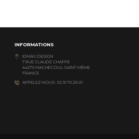
INFORMATIONS
IDMAG DESIGN
7 RUE CLAUDE CHAPPE
44270 MACHECOUL-SAINT-MÊME
FRANCE
APPELEZ-NOUS: 02.51.70.26.01