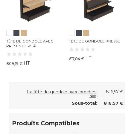
S
TÊTE DE GONDOLE AVEC
TÊTE DE GONDOLE PRESSE
T
PRÉSENTOIRS À...
HT
617,84 €
6
HT
809,19 €
1 x Tête de gondole avec broches:
816,57 €
Noir
Sous-total:
816,57 €
Produits Compatibles