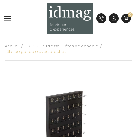
0

Accueil
PRESSE
Presse - Têtes de gondole
Tête de gondole avec broches