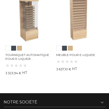
OURNIQUET AUTOMATIQUE
MEUBLE POUR E-LIQUIDE
MEUBL
OUR E-LIQUIDE...
HT
3 637,10 €
1 416,
HT
 323,94 €

NOTRE SOCIÉTÉ