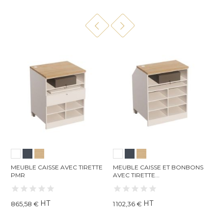
MEUBLE CAISSE AVEC TIRETTE
MEUBLE CAISSE ET BONBONS
M
PMR
AVEC TIRETTE...
D
HT
HT
865,58 €
1 102,36 €
7