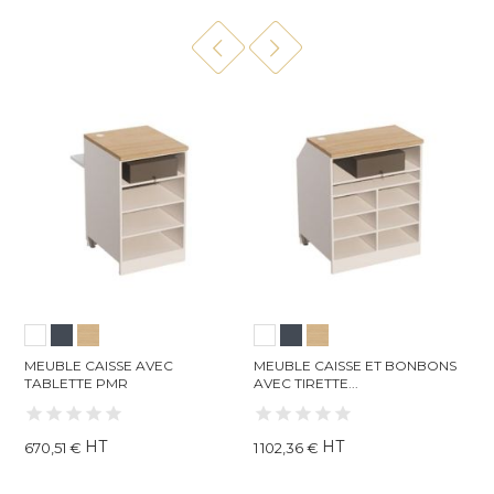
MEUBLE CAISSE AVEC
MEUBLE CAISSE ET BONBONS
M
TABLETTE PMR
AVEC TIRETTE...
D
HT
HT
670,51 €
1 102,36 €
7