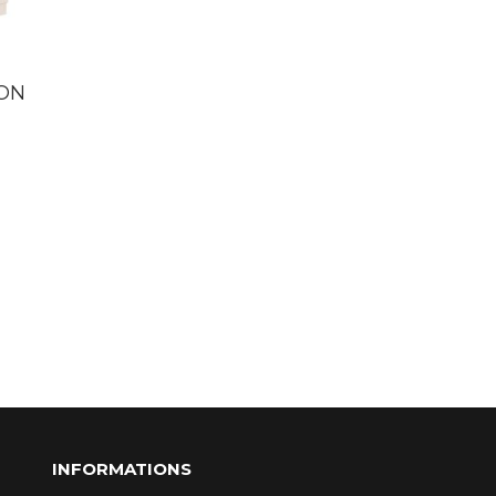
LUTRIN POUR
ON
MEUBLE HAUT
JOUE TÊTE DE
PRESSE
GONDOLE
72,80 €
HT
56,79 €
HT
INFORMATIONS