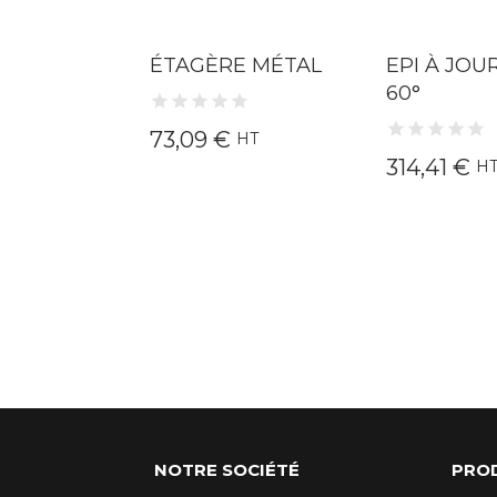
E À
ÉTAGÈRE MÉTAL
EPI À JO
60°
73,09 €
HT
€
314,41 €
HT
H
NOTRE SOCIÉTÉ
PRO