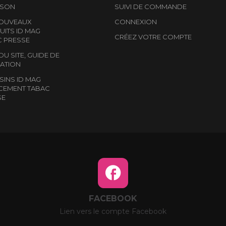
ISON
SUIVI DE COMMANDE
NOUVEAUX
CONNEXION
ITS ID MAG
CRÉEZ VOTRE COMPTE
C PRESSE
DU SITE, GUIDE DE
ATION
INS ID MAG
CEMENT TABAC
SE
FACEBOOK
Lien vers le compte Facebook