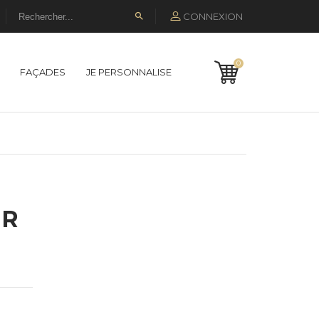
CONNEXION

0
FAÇADES
JE PERSONNALISE
UR